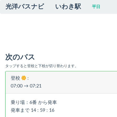
光洋バスナビ
いわき駅
平日
次のバス
タップすると登校と下校が切り替わります。
登校
:
07:00
→
07:21
乗り場：6番
から発車
発車まで
14 :
59 :
16