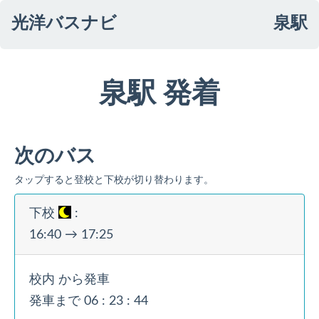
光洋バスナビ
泉駅
泉駅 発着
次のバス
タップすると登校と下校が切り替わります。
下校
:
16:40
→
17:25
校内
から発車
発車まで
06 :
23 :
44